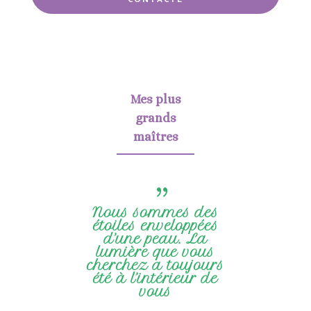
Mes plus
grands
maîtres
{
Nous sommes des
étoiles enveloppées
d’une peau. La
lumière que vous
cherchez a toujours
été à l’intérieur de
vous